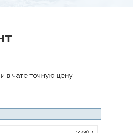
нт
и в чате точную цену
14490 р.