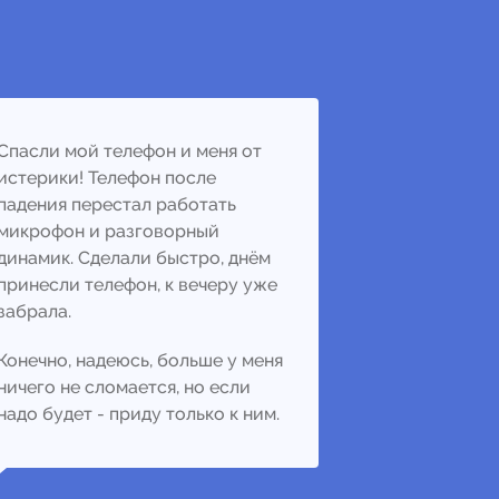
Спасли мой телефон и меня от
истерики! Телефон после
падения перестал работать
микрофон и разговорный
динамик. Сделали быстро, днём
принесли телефон, к вечеру уже
забрала.
Конечно, надеюсь, больше у меня
ничего не сломается, но если
надо будет - приду только к ним.