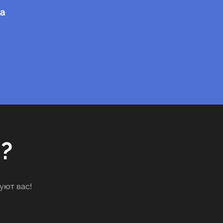
а
?
уют вас!