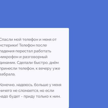
Спасли мой телефон и меня от
истерики! Телефон после
падения перестал работать
микрофон и разговорный
динамик. Сделали быстро, днём
принесли телефон, к вечеру уже
забрала.
Конечно, надеюсь, больше у меня
ничего не сломается, но если
надо будет - приду только к ним.