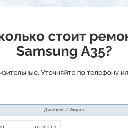
колько стоит ремо
Samsung A35?
зительные. Уточняйте по телефону ил
Дисплей / Экран
от 4500 р.
л)