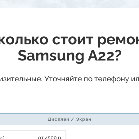
колько стоит ремо
Samsung A22?
зительные. Уточняйте по телефону ил
Дисплей / Экран
от 4500 р.
л)