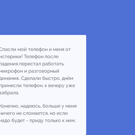
Спасли мой телефон и меня от
истерики! Телефон после
падения перестал работать
микрофон и разговорный
динамик. Сделали быстро, днём
принесли телефон, к вечеру уже
забрала.
Конечно, надеюсь, больше у меня
ничего не сломается, но если
надо будет - приду только к ним.