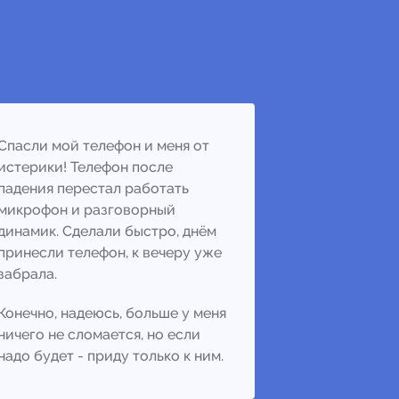
Спасли мой телефон и меня от
истерики! Телефон после
падения перестал работать
микрофон и разговорный
динамик. Сделали быстро, днём
принесли телефон, к вечеру уже
забрала.
Конечно, надеюсь, больше у меня
ничего не сломается, но если
надо будет - приду только к ним.