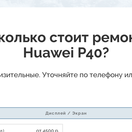
колько стоит ремо
Huawei P40?
зительные. Уточняйте по телефону ил
Дисплей / Экран
от 4500 р.
л)