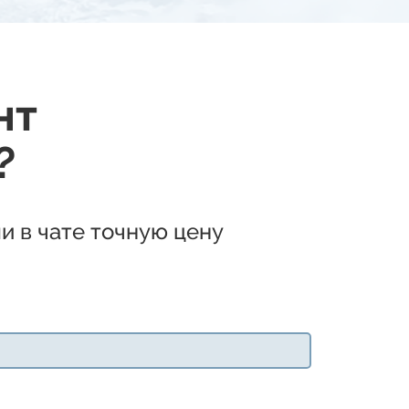
нт
?
и в чате точную цену