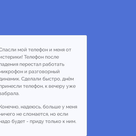
Спасли мой телефон и меня от
истерики! Телефон после
падения перестал работать
микрофон и разговорный
динамик. Сделали быстро, днём
принесли телефон, к вечеру уже
забрала.
Конечно, надеюсь, больше у меня
ничего не сломается, но если
надо будет - приду только к ним.